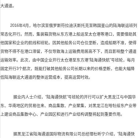
大通道。
2016
年
4
月，哈尔滨至俄罗斯符拉迪沃斯托克至韩国釜山的陆海联运班列
常态化开行。然而，集装箱货物从东方港上船运至太仓港等港口，需要借助其
他国家和企业的航线和班轮。因其他船务公司仓位垄断，造成船期不准，使得
货物不得不在港口滞留，不仅导致海上运输费用居高不下，而且影响整个通道
运输效率。此次，由中国企业开行太仓港至东方港
“
陆海通快航
”
号班轮，每月
固定开行
3
个航次，既能打破其他船务公司长期以来的价格垄断，也能大幅降
低陆海联运大通道的整体运营成本，提高运营时效。
据业内人士介绍，
“
陆海通快航
”
号班轮的开行可以扩大黑龙江与中国华
东、华南地区的贸易往来、商品集散、产业聚集，对黑龙江在哈牡绥东产业带
上建设商品集散中心、产业园区和进行产业结构调整将起到重要作用。
据黑龙江省陆海通道国际物流有限公司总经理杜昕宁介绍，
“
陆海通快