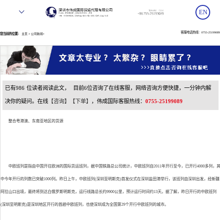
EN
客服电话热线：0755-25199089
您当前的位置：
>
>
主页
公司新闻
已有
986
位读者阅读此文，
目前
6位咨询了在线客服，网络咨询方便快捷，一分钟内解
决你的疑问。在线
【咨询】
【下单】
，伟成国际客服热线：
0755-25199089
整合粤港澳、东南亚地区的货源
中欧班列是指由中国开往欧洲的国际货运班列，据中国铁路总公司统计，中欧班列自2011年开行至今，已开行4000多列，
中今年开行的列数已突破1000列。昨日上午，中欧班列(深圳至明斯克)首发仪式在深圳盐田港举行，该班列由深圳出发，经新疆
阿拉山口出境，最终将到达白俄罗斯明斯克，运行线路总长约9900公里，预计运行时间约13天。据了解，昨日开行的中欧班列
(深圳至明斯克)是深圳地区开行的首趟中欧班列，也使深圳成为全国第29个开行中欧班列的城市。