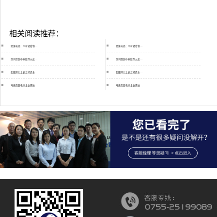
相关阅读推荐：
跨境电商：不可轻看物…
跨境电商：不可轻看物…
深圳首趟中欧班列从盐…
深圳首趟中欧班列从盐…
盐田港北上长江打造全…
盐田港北上长江打造全…
马来西亚电商企业需进…
马来西亚电商企业需进…
伟成物流亚马逊头程运…
伟成物流亚马逊头程运…
卡塔尔断交风波严重殃…
卡塔尔断交风波严重殃…
交通运输部关于推进特…
交通运输部关于推进特…
“哈绥符釜”陆海联运…
“哈绥符釜”陆海联运…
安特卫普港将与中国港…
安特卫普港将与中国港…
巴拿马运河拟调整现行…
巴拿马运河拟调整现行…