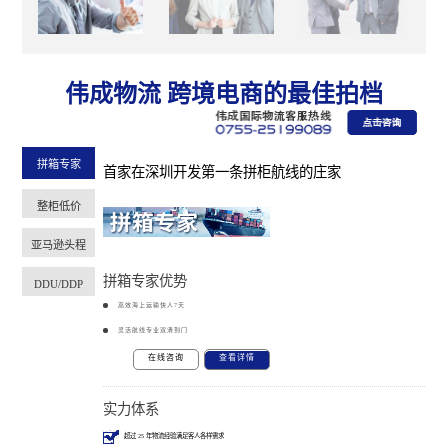
北美、中东太平洋岛屿的合作，伟成物
流响应迅速，运价合理，解决问题的能
力更是杠杠的，我们德胜的发展离不开
伟成物流 跨境电商的最佳拍档
伟成的贡献，今后，我们将加大与伟成
物流的合作力度，伟成物流的系统化、
专业化、信息化永远值得我们信赖和依
拼箱专家
首家在深圳开发第一条拼柜航线的庄家
靠。
整柜低价
亚马逊头程
拼箱专家优势
DDU/DDP
高效海上运输快人7天
灵活航线专业双清到门
在线咨询
查看详情
实力体系
超过 25 年物流经验满足客人各样需求