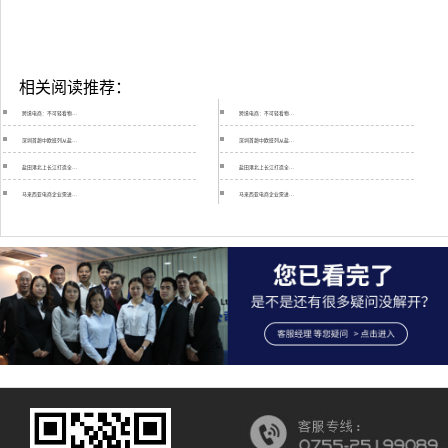
相关阅读推荐：
跨境电商：不可轻看物…
跨境电商：不可轻看物…
深圳首趟中欧班列从盐…
深圳首趟中欧班列从盐…
盐田港北上长江打造全…
盐田港北上长江打造全…
马来西亚电商企业需进…
马来西亚电商企业需进…
伟成物流亚马逊头程运…
伟成物流亚马逊头程运…
卡塔尔断交风波严重殃…
卡塔尔断交风波严重殃…
交通运输部关于推进特…
交通运输部关于推进特…
“哈绥符釜”陆海联运…
“哈绥符釜”陆海联运…
安特卫普港将与中国港…
安特卫普港将与中国港…
巴拿马运河拟调整现行…
巴拿马运河拟调整现行…