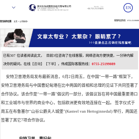
EN
客服电话热线：0755-25199089
您当前的位置：
>
>
主页
公司新闻
已有
307
位读者阅读此文，
目前
3位咨询了在线客服，网络咨询方便快捷，一分钟内解
决你的疑问。在线
【咨询】
【下单】
，伟成国际客服热线：
0755-25199089
安特卫普港务局发布最新消息，6月2日周五，在中国“一带一路”框架下，
安特卫普港务局与中国曹妃甸港在比中两国的首相和总理的见证下共同签署了
合作协议。该合作是“一带一路”倡议的一部分，该倡议旨在将中国最重要港口
和工业城市与世界的商业中心，包括欧洲更有效地连接在一起。 签字仪式于
周五在布鲁塞尔“山谷公爵夫人城堡”(Kasteel van Hertoginnedal) 举行，两国还
签署了其它7项合作协议。
安特卫普—曹妃甸