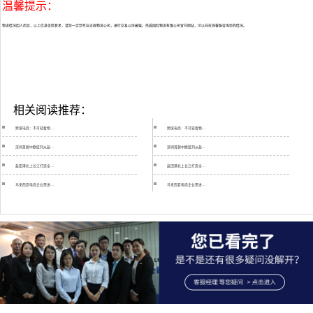
温馨提示：
物流情况因人而异，以上信息仅供参考，请您一定到专业正规物流公司，进行交易以仿被骗。伟成国际物流有限公司官方网站，可以向在线客服咨询您的情况。
相关阅读推荐：
跨境电商：不可轻看物…
跨境电商：不可轻看物…
深圳首趟中欧班列从盐…
深圳首趟中欧班列从盐…
盐田港北上长江打造全…
盐田港北上长江打造全…
马来西亚电商企业需进…
马来西亚电商企业需进…
伟成物流亚马逊头程运…
伟成物流亚马逊头程运…
卡塔尔断交风波严重殃…
卡塔尔断交风波严重殃…
交通运输部关于推进特…
交通运输部关于推进特…
“哈绥符釜”陆海联运…
“哈绥符釜”陆海联运…
安特卫普港将与中国港…
安特卫普港将与中国港…
巴拿马运河拟调整现行…
巴拿马运河拟调整现行…